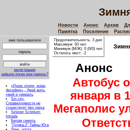
Зимня
Новости
Анонс
Архив
Дл
Памятка
Поселение
Распи
Продолжительность: 3 дня
имя пользователя
Максимум: 50 чел
Зимня
Минимум (М/Ж): 0 (0/0) чел
пароль
Осталось мест: -2
Анонс
регистрация
забыли логин или пароль?
Автобус о
«Quias vivere, quias
decedere» - Умей жить,
января в 1
умей и умирать
Sin city.
Справедливости не
Мегаполис ул
существует без греха
Sinister Scriptum:
Intrada
Ответст
Белая смерть
"Готика-2":Тайны Юга
День, когда