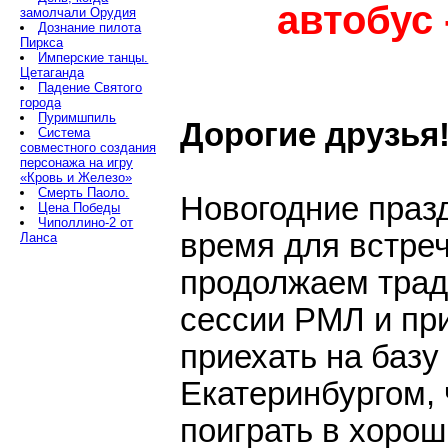
автобус 
замолчали Орудия
Дознание пилота
Пиркса
Имперские танцы.
Цетаганда
Падение Святого
города
Пуримшпиль
Дорогие друзья
Система
совместного создания
персонажа на игру
«Кровь и Железо»
Смерть Паоло.
Новогодние празд
Цена Победы
Чиполлино-2 от
время для встре
Ланса
продолжаем тра
сессии РМЛ и пр
приехать на базу
Екатеринбургом,
поиграть в хорош