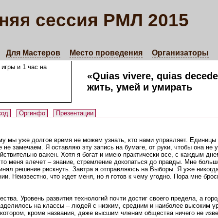
няя сессия РМЛ 2015
Для Мастеров
Место проведения
Организаторы
 игры и 1 час на
«Quias vivere, quias decede
жить, умей и умирать
код
Оргинфо
Презентации
му мы уже долгое время не можем узнать, кто нами управляет. Единицы
 не замечаем. Я оставляю эту запись на бумаге, от руки, чтобы она не у
ействительно важен. Хотя я богат и имею практически все, с каждым дн
 что меня влечет – знание, стремление докопаться до правды. Мне боль
ринял решение рискнуть. Завтра я отправляюсь на Выборы. Я уже никогд
ии. Неизвестно, что ждет меня, но я готов к чему угодно. Пора мне бро
тва. Уровень развития технологий почти достиг своего предела, а горо
азделилось на классы – людей с низким, средним и наиболее высоким у
 котором, кроме названия, даже высшим членам общества ничего не изв