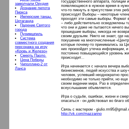
государственного аппарата, полиции и
замолчали Орудия
появляющиеся в нужное время в нужн
Дознание пилота
что-то пикнуть в присутствии этих ре
Пиркса
происходят Выборы – некоторые члены
Имперские танцы.
проходят эти самые выборы. Формат в
Цетаганда
– либо действительно осведомлены та
Падение Святого
что они и даже не пытаются ничего вы
города
прошедшие выборы, никогда не возвра
Пуримшпиль
своим друзьям. Никто не знает, где н
Система
покушение на многочисленные «Центры
совместного создания
которые почему-то принимались за Це
персонажа на игру
них произойдет утечка информации, и 
«Кровь и Железо»
постоянно повыщающийся уровень жиз
Смерть Паоло.
происходит...
Цена Победы
Чиполлино-2 от
Игра начинается с начала вечера выб
Ланса
бизнесменов, людей искусства и шоу-
человек, успевший неоднократно прос
необходимо не только прийти, но еще 
своем видении мира. Раз в определен
всеуслышание объявляется.
Игра о судьбе, ошибках, жизни и смер
опасаться - он действовал во благо о
Связь с мастером - giulio.rm95@gmail
http://vk.com/mazzarino