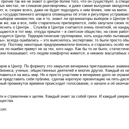
 прочие так же не знают о центре более того, что он существует, а спе
ых местах, не слишком разговорчивы, и даже самая вычурная звездочка
бят, и, скорее всего, даже не будет подходить к ним ближе, чем на милю.
 государственного аппарата оповещены об этом и регулярно устраивают
ыборов неизвестен, как и то, знают ли организаторы выборов о Центре 
к же, как и все, либо старательно притворяются, либо запугали своих п
яснить о Центре... Служба в Центре считается очень почетной, но канд
щаются в тот мир, откуда пришли – в светское общество, на свою работу
аходится Центр. Террористические группировки, хоть когда-либо пытавш
», всегда ошибались – это выяснялось экспертами, то были просто об
нтр. Поэтому некоторые предприниматели боялись и старались особо не 
их по ошибке примут не за тех, кого надо. Как бы то ни было, статистич
ни показывают, что людям комфортно живется, и никаких масштабных 
оров в Центр. По формату это закрытая вечеринка приглашенных знамени
бизнеса, ученых, общественных деятелей и многих других. Каждый из н
лавиться на весь мир. Но и просто участием в вечеринке дело не огран
и представить себя публике, сделав короткую презентацию на пять-десят
ный промежуток времени происходит голосование, о начале и об окончан
ти и стремлении к целям. Каждый знает за собой грехи. И каждый уверен
бщества.
.com