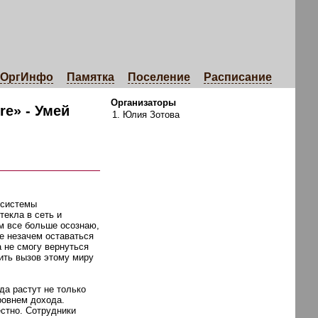
ОргИнфо
Памятка
Поселение
Расписание
Организаторы
re» - Умей
Юлия Зотова
 системы
текла в сеть и
ем все больше осознаю,
ше незачем оставаться
а не смогу вернуться
сить вызов этому миру
да растут не только
ровнем дохода.
естно. Сотрудники