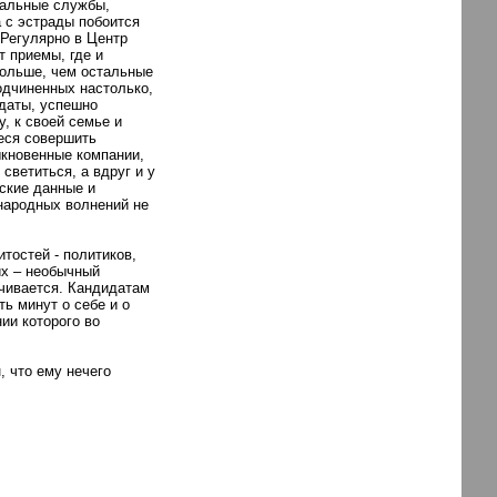
циальные службы,
 с эстрады побоится
 Регулярно в Центр
 приемы, где и
больше, чем остальные
одчиненных настолько,
идаты, успешно
, к своей семье и
иеся совершить
ыкновенные компании,
светиться, а вдруг и у
еские данные и
народных волнений не
тостей - политиков,
их – необычный
ичивается. Кандидатам
ь минут о себе и о
ии которого во
, что ему нечего