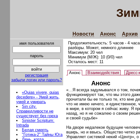
Зим
Новости
Анонс
Архив
Продолжительность: 5 часов - 4 часа
имя пользователя
разборы. Может, немного длиннее
Максимум: 20 чел
пароль
Минимум (М/Ж): 10 (0/0) чел
Осталось мест: 11
Анонс
Взаимодействия
Дресс-
регистрация
забыли логин или пароль?
Анонс
«…Я всегда задумывался о том, поче
«Quias vivere, quias
функционируют так, что мы этого даже
decedere» - Умей жить,
прочитали бы ее только те, кто мне д
умей и умирать
что не имею ничего, и единственное,
Sin city.
в мире, в котором я сейчас живу. Я п
Справедливости не
назад, но я не сожалею о своем решен
существует без греха
и своей судьбе»
Sinister Scriptum:
Intrada
На дворе недалекое будущее человечес
Белая смерть
вширь, но и ввысь. Общество четко р
"Готика-2":Тайны Юга
Управляет системой некий «Центр», о
День, когда