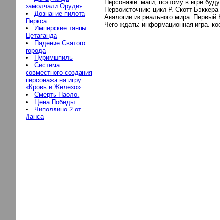
Персонажи: маги, поэтому в игре буд
замолчали Орудия
Первоисточник: цикл Р. Скотт Бэккера
Дознание пилота
Аналогии из реального мира: Первый 
Пиркса
Чего ждать: информационная игра, ко
Имперские танцы.
Цетаганда
Падение Святого
города
Пуримшпиль
Система
совместного создания
персонажа на игру
«Кровь и Железо»
Смерть Паоло.
Цена Победы
Чиполлино-2 от
Ланса