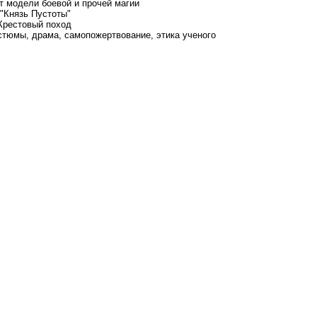
ут модели боевой и прочей магии
 "Князь Пустоты"
Крестовый поход
стюмы, драма, самопожертвование, этика ученого