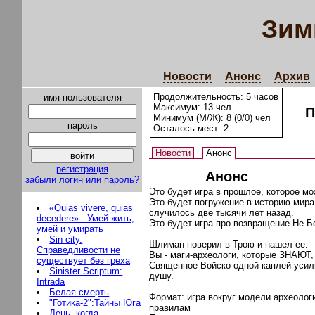
Зим
Новости
Анонс
Архив
Продолжительность: 5 часов
имя пользователя
Максимум: 13 чел
П
Минимум (М/Ж): 8 (0/0) чел
пароль
Осталось мест: 2
Новости
Анонс
регистрация
Анонс
забыли логин или пароль?
Это будет игра в прошлое, которое м
Это будет погружение в историю мира
«Quias vivere, quias
случилось две тысячи лет назад.
decedere» - Умей жить,
Это будет игра про возвращение Не-Б
умей и умирать
Sin city.
Шлиман поверил в Трою и нашел ее.
Справедливости не
Вы - маги-археологи, которые ЗНАЮТ,
существует без греха
Священное Войско одной каплей усил
Sinister Scriptum:
душу.
Intrada
Белая смерть
Формат: игра вокруг модели археолог
"Готика-2":Тайны Юга
правилам
День, когда