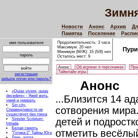
Зимня
Новости
Анонс
Архив
Дл
Памятка
Поселение
Распи
Продолжительность: 3 часа
имя пользователя
Максимум: 20 чел
Пур
Минимум (М/Ж): 15 (5/8) чел
пароль
Осталось мест: 9
Анонс
Об игроках и персонажах
Пра
Таймлайн игры
регистрация
забыли логин или пароль?
Анонс
«Quias vivere, quias
decedere» - Умей жить,
...Близится 14 ад
умей и умирать
Sin city.
сотворения мира
Справедливости не
существует без греха
Sinister Scriptum:
детей и подростк
Intrada
Белая смерть
отметить весёлы
"Готика-2":Тайны Юга
День, когда