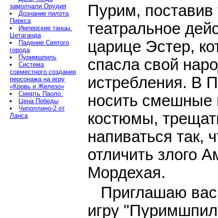
Пурим, поставив
замолчали Орудия
Дознание пилота
Пиркса
театральное дей
Имперские танцы.
Цетаганда
царице Эстер, ко
Падение Святого
города
Пуримшпиль
спасла свой наро
Система
совместного создания
истребления. В 
персонажа на игру
«Кровь и Железо»
Смерть Паоло.
носить смешные
Цена Победы
Чиполлино-2 от
костюмы, трещат
Ланса
напиваться так, 
отличить злого А
Мордехая.
Приглашаю вас
игру "Пуримшпил