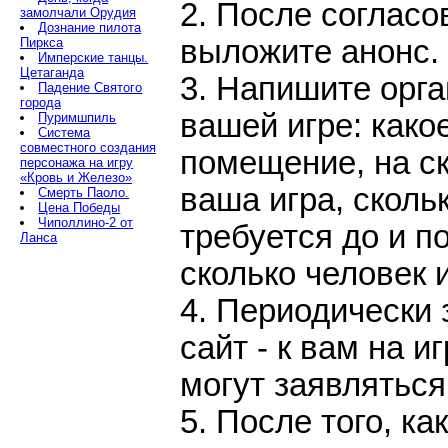
2. После согласо
замолчали Орудия
Дознание пилота
выложите анонс.
Пиркса
Имперские танцы.
Цетаганда
3. Напишите орга
Падение Святого
города
вашей игре: како
Пуримшпиль
Система
совместного создания
помещение, на ск
персонажа на игру
«Кровь и Железо»
ваша игра, сколь
Смерть Паоло.
Цена Победы
Чиполлино-2 от
требуется до и п
Ланса
сколько человек и
4. Периодически 
сайт - к вам на и
могут заявляться
5. После того, ка