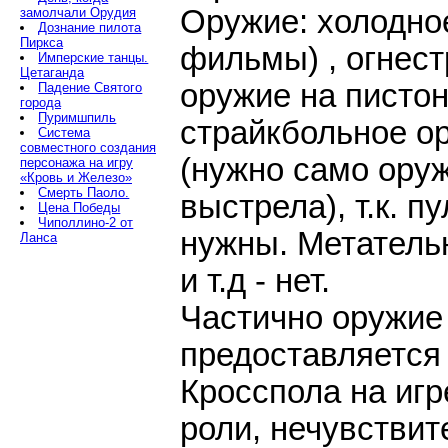
Оружие: холодное
замолчали Орудия
Дознание пилота
Пиркса
фильмы) , огнест
Имперские танцы.
Цетаганда
оружие на пистон
Падение Святого
города
Пуримшпиль
страйкбольное ор
Система
совместного создания
(нужно само оруж
персонажа на игру
«Кровь и Железо»
Смерть Паоло.
выстрела), т.к. пу
Цена Победы
Чиполлино-2 от
нужны. Метатель
Ланса
и т.д - нет.
Частично оружие
предоставляется
Кросспола на игре
роли, нечувствит