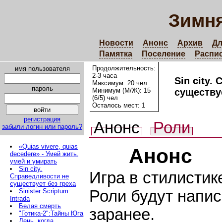
Зимня
Новости
Анонс
Архив
Дл
Памятка
Поселение
Распи
Продолжительность:
имя пользователя
2-3 часа
Sin city.
Максимум: 20 чел
пароль
Минимум (М/Ж): 15
существуе
(6/5) чел
Осталось мест: 1
регистрация
Анонс
Роли
забыли логин или пароль?
«Quias vivere, quias
Анонс
decedere» - Умей жить,
умей и умирать
Sin city.
Игра в стилистик
Справедливости не
существует без греха
Sinister Scriptum:
Роли будут напи
Intrada
Белая смерть
заранее.
"Готика-2":Тайны Юга
День, когда