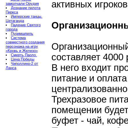
активных игроков
замолчали Орудия
Дознание пилота
Пиркса
Имперские танцы.
Цетаганда
Организационн
Падение Святого
города
Пуримшпиль
Система
совместного создания
Организационный
персонажа на игру
«Кровь и Железо»
составляет 4000 
Смерть Паоло.
Цена Победы
Чиполлино-2 от
В него входит пр
Ланса
питание и оплата
централизованног
Трехразовое пит
помещении будет
буфет - чай, кофе