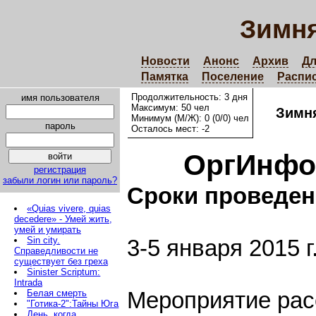
Зимня
Новости
Анонс
Архив
Дл
Памятка
Поселение
Распи
Продолжительность: 3 дня
имя пользователя
Максимум: 50 чел
Зимня
Минимум (М/Ж): 0 (0/0) чел
пароль
Осталось мест: -2
ОргИнфо
регистрация
забыли логин или пароль?
Сроки проведен
«Quias vivere, quias
decedere» - Умей жить,
умей и умирать
Sin city.
3-5 января 2015 г
Справедливости не
существует без греха
Sinister Scriptum:
Intrada
Белая смерть
Мероприятие рас
"Готика-2":Тайны Юга
День, когда