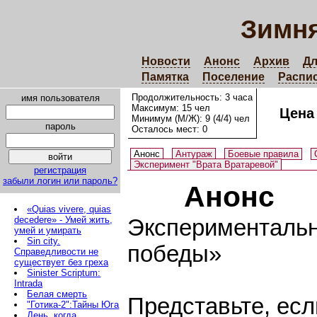
Зимня
Новости
Анонс
Архив
Дл
Памятка
Поселение
Распи
Продолжительность: 3 часа
имя пользователя
Максимум: 15 чел
Цена
Минимум (М/Ж): 9 (4/4) чел
пароль
Осталось мест: 0
Анонс
Антураж
Боевые правила
Эксперимент "Врата Вратаревой"
регистрация
забыли логин или пароль?
Анонс
«Quias vivere, quias
decedere» - Умей жить,
Экспериментальн
умей и умирать
Sin city.
победы»
Справедливости не
существует без греха
Sinister Scriptum:
Intrada
Белая смерть
Представьте, есл
"Готика-2":Тайны Юга
День, когда