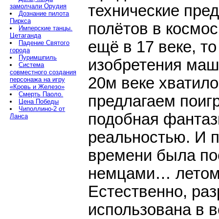
технические пре
замолчали Орудия
Дознание пилота
Пиркса
полётов в космо
Имперские танцы.
Цетаганда
ещё в 17 веке, то
Падение Святого
города
Пуримшпиль
изобретения маш
Система
совместного создания
20м веке хватил
персонажа на игру
«Кровь и Железо»
Смерть Паоло.
предлагаем поигр
Цена Победы
Чиполлино-2 от
подобная фантаз
Ланса
реальностью. И 
времени была п
немцами… летом 
Естественно, ра
использована в 