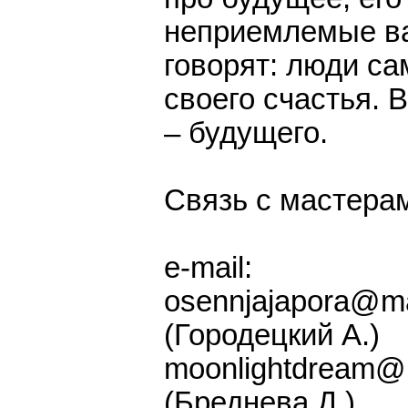
неприемлемые ва
говорят: люди са
своего счастья. 
– будущего.
Связь с мастера
e-mail:
osennjajapora@ma
(Городецкий А.)
moonlightdream@m
(Бреднева Д.)